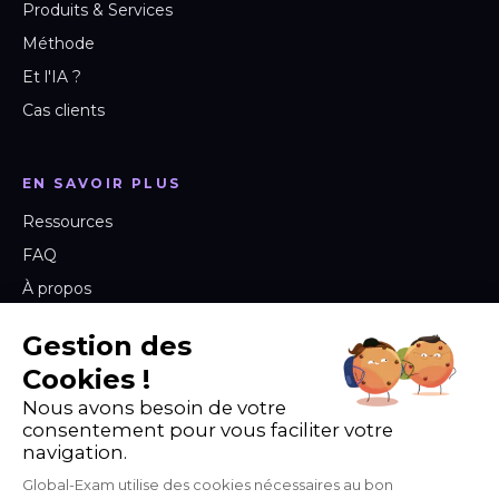
Produits & Services
Méthode
Et l'IA ?
Cas clients
EN SAVOIR PLUS
Ressources
FAQ
À propos
Labs & Blog
Gestion des
Carrières
Cookies !
Nous avons besoin de votre
consentement pour vous faciliter votre
PARLONS DE VOS ENJEUX
navigation.
Un projet de formation linguistique pour vos équipes ?
Global-Exam utilise des cookies nécessaires au bon
Échangeons.