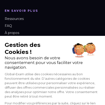
EN SAVOIR PLUS
Ressources
FAQ
À propos
Labs & Blog
Gestion des
Carrières
Cookies !
Nous avons besoin de votre
consentement pour vous faciliter votre
PARLONS DE VOS ENJEUX
navigation.
Un projet de formation linguistique pour vos équipes ?
Global-Exam utilise des cookies nécessaires au bon
Échangeons.
fonctionnement du site. D’autres catégories de cookies
peuvent être utilisées pour personnaliser votre expérience,
diffuser des offres commerciales personnalisées ou réaliser
Demander une démo
→
des analyses pour optimiser notre offre. Votre consentement
peut être retiré à tout moment.
Pour modifier vos préférences par la suite, cliquez sur le lien