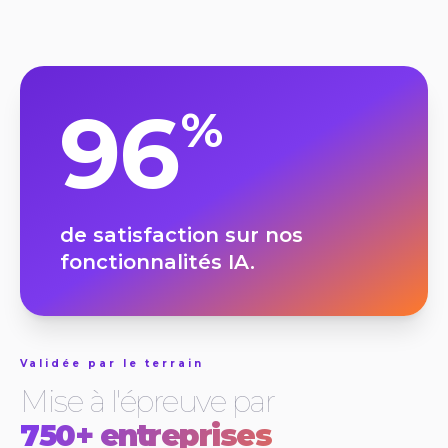
96
%
de satisfaction sur nos
fonctionnalités IA.
Validée par le terrain
Mise à l'épreuve par
750+ entreprises