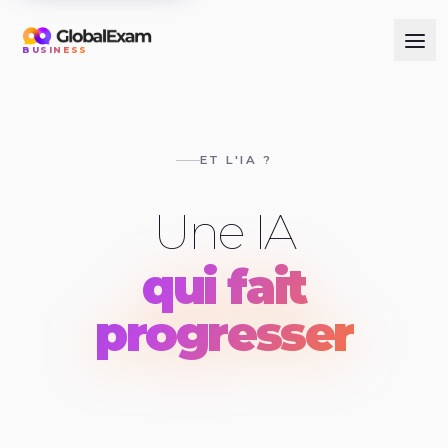
BUSINESS
ET L'IA ?
Une IA
qui fait
progresser