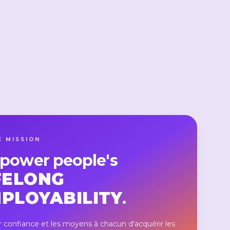
 MISSION
power people's
FELONG
PLOYABILITY
.
 confiance et les moyens à chacun d'acquérir les