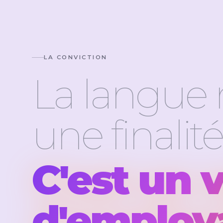
LA CONVICTION
La langue 
une finalité
C'est un 
d'employa