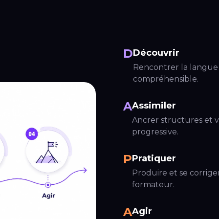
D
Découvrir
Rencontrer la langue 
compréhensible.
A
Assimiler
Ancrer structures et 
progressive.
P
Pratiquer
Produire et se corrige
formateur.
A
Agir