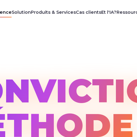
rence
Solution
Produits & Services
Cas clients
Et l'IA?
Ressour
NVICTI
ÉTHODE