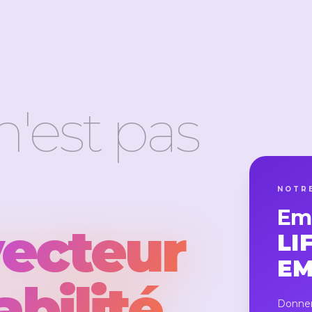
n'est pas
NOTRE
Em
vecteur
LI
EM
bilité
Donner